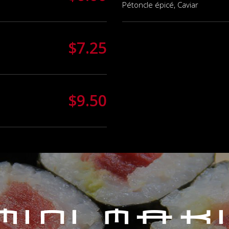
Pétoncle épicé, Caviar
$7.25
$9.50
Mini Mak