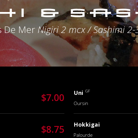
hi & Sas
ts De Mer
Nigiri 2 mcx / Sashimi 2
GF
Uni
$7.00
Oursin
Hokkigai
$8.75
Palourde