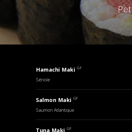
Pet
GF
Hamachi Maki
Sériole
GF
Salmon Maki
Saumon Atlantique
GF
Tuna Maki