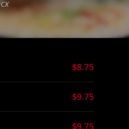
mcx
$8.75
$9.75
$9.75