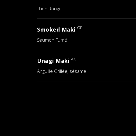
Thon Rouge
GF
Smoked Maki
Saumon Fumé
AC
Unagi Maki
Anguille Grillée, sésame