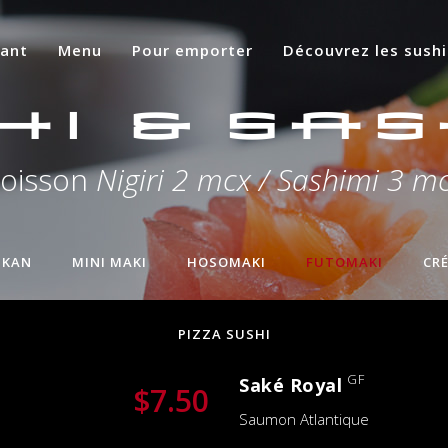
rant
Menu
Pour emporter
Découvrez les sushi
hi & Sas
oisson
Nigiri 2 mcx / Sashimi 3 m
KAN
MINI MAKI
HOSOMAKI
FUTOMAKI
CR
PIZZA SUSHI
GF
Saké Royal
$7.50
Saumon Atlantique