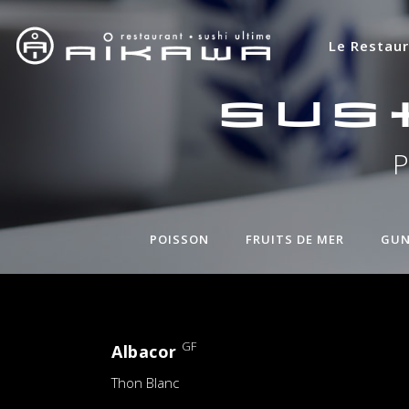
Le Restau
Sus
P
POISSON
FRUITS DE MER
GUN
GF
Albacor
Thon Blanc