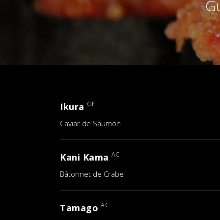
G
GF
Ikura
Caviar de Saumon
AC
Kani Kama
Bâtonnet de Crabe
AC
Tamago