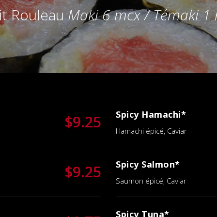
it Rouleau
Maki 6 mcx / Témaki 1
Spicy Hamachi*
$9.25
Hamachi épicé, Caviar
Spicy Salmon*
$9.25
Saumon épicé, Caviar
Spicy Tuna*