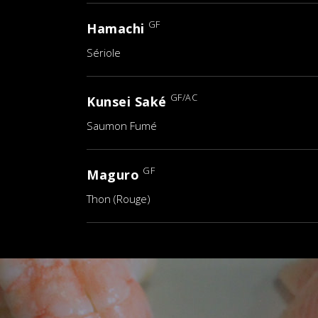
GF
Hamachi
Sériole
GF/AC
Kunsei Saké
Saumon Fumé
GF
Maguro
Thon (Rouge)