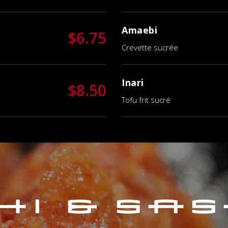
Amaebi
$6.75
Crevette sucrée
Inari
$8.50
Tofu frit sucré
hi & Sas