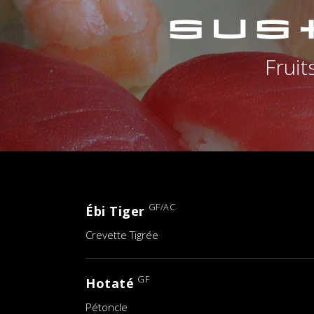
Sus
Frui
GF/AC
Ébi Tiger
Crevette Tigrée
GF
Hotaté
Pétoncle