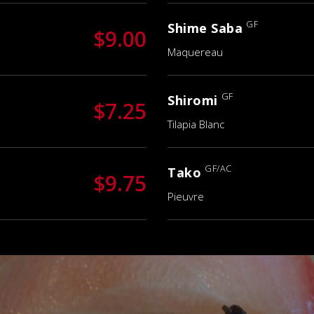
GF
Shime Saba
$9.00
Maquereau
GF
Shiromi
$7.25
Tilapia Blanc
GF/AC
Tako
$9.75
Pieuvre