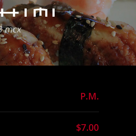
himi
-3 mcx
P.M.
$7.00