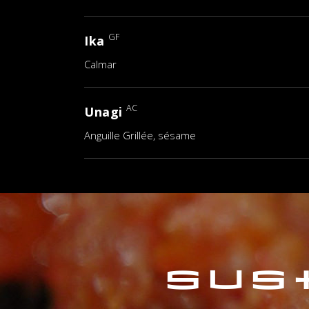
GF
Ika
Calmar
AC
Unagi
Anguille Grillée, sésame
Sus