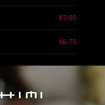
$7.00
$6.75
himi