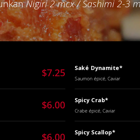
unkan
Nigiri 2 mcx / Sashimi 2-3 
Saké Dynamite*
$7.25
Saumon épicé, Caviar
Spicy Crab*
$6.00
Crabe épicé, Caviar
Spicy Scallop*
$6.00