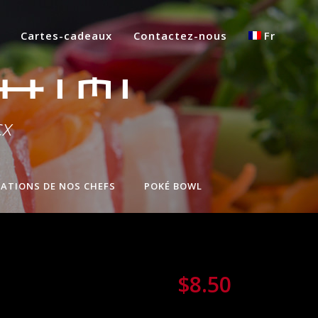
Cartes-cadeaux
Contactez-nous
Fr
himi
cx
ÉATIONS DE NOS CHEFS
POKÉ BOWL
$8.50